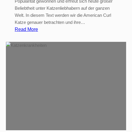
Popularität gewonnen und erfreut sich heute großer
Beliebtheit unter Katzenliebhabern auf der ganzen
Welt. In diesem Text werden wir die American Curl
Katze genauer betrachten und ihre…
:
Read More
A
m
e
r
i
c
a
n
C
u
r
l