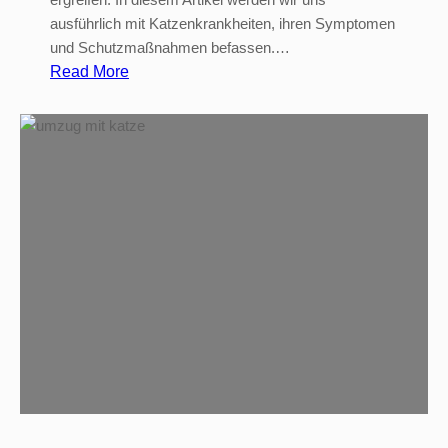
ausführlich mit Katzenkrankheiten, ihren Symptomen
und Schutzmaßnahmen befassen.…
:
Read More
K
a
t
z
e
n
k
r
a
n
k
h
e
i
t