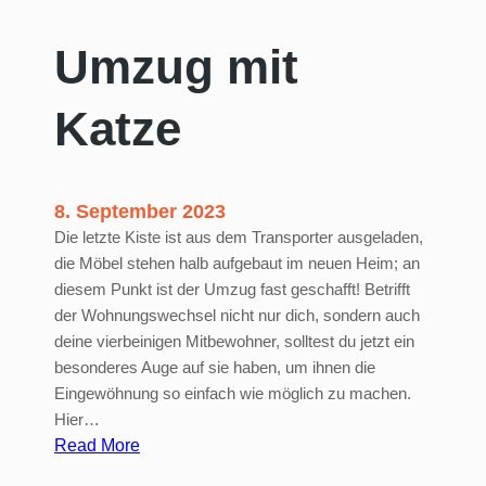
e
n
Umzug mit
:
S
Katze
y
m
p
t
8. September 2023
o
Die letzte Kiste ist aus dem Transporter ausgeladen,
m
die Möbel stehen halb aufgebaut im neuen Heim; an
e
diesem Punkt ist der Umzug fast geschafft! Betrifft
,
der Wohnungswechsel nicht nur dich, sondern auch
S
deine vierbeinigen Mitbewohner, solltest du jetzt ein
c
besonderes Auge auf sie haben, um ihnen die
h
Eingewöhnung so einfach wie möglich zu machen.
u
Hier…
t
:
Read More
z
U
&