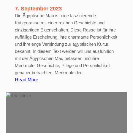
7. September 2023
Die Ägyptische Mau ist eine faszinierende
Katzenrasse mit einer reichen Geschichte und
einzigartigen Eigenschaften. Diese Rasse ist für ihre
auffällige Erscheinung, ihre charmante Persönlichkeit
und ihre enge Verbindung zur ägyptischen Kultur
bekannt. In diesem Text werden wir uns ausführlich
mit der Ägyptischen Mau befassen und ihre
Merkmale, Geschichte, Pflege und Persönlichkeit
genauer betrachten. Merkmale der…
:
Read More
Ä
g
y
p
t
i
s