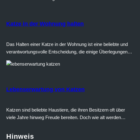
Katze in der Wohnung halten
Das Halten einer Katze in der Wohnung ist eine beliebte und
verantwortungsvolle Entscheidung, die einige Überlegungen
erfordert. In diesem Text werden wir auf verschiedene Aspekte
eingehen und dir 10 wichtige Tipps mit an die Hand geben, die
du berücksichtigen solltest, wenn du eine Katze in deiner
Wohnung halten möchten. #1 Vorbereitung des Wohnraums
Lebenserwartung von Katzen
Bevor du…
Katzen sind beliebte Haustiere, die ihren Besitzern oft über
viele Jahre hinweg Freude bereiten. Doch wie alt werden
Katzen eigentlich? Die Antwort auf diese Frage hängt von
verschiedenen Faktoren ab. Durchschnittliche
Hinweis
Lebenserwartung Die durchschnittliche Lebenserwartung von