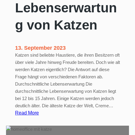
Lebenserwartun
h
a
g von Katzen
l
t
e
n
13. September 2023
Katzen sind beliebte Haustiere, die ihren Besitzern oft
über viele Jahre hinweg Freude bereiten. Doch wie alt
werden Katzen eigentlich? Die Antwort auf diese
Frage hängt von verschiedenen Faktoren ab.
Durchschnittliche Lebenserwartung Die
durchschnittliche Lebenserwartung von Katzen liegt
bei 12 bis 15 Jahren. Einige Katzen werden jedoch
deutlich älter. Die älteste Katze der Welt, Creme…
:
Read More
L
e
b