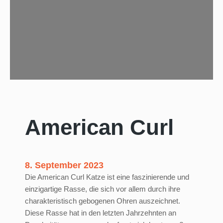
i
c
e
m
i
t
K
a
t
z
American Curl
e
8. September 2023
Die American Curl Katze ist eine faszinierende und
einzigartige Rasse, die sich vor allem durch ihre
charakteristisch gebogenen Ohren auszeichnet.
Diese Rasse hat in den letzten Jahrzehnten an