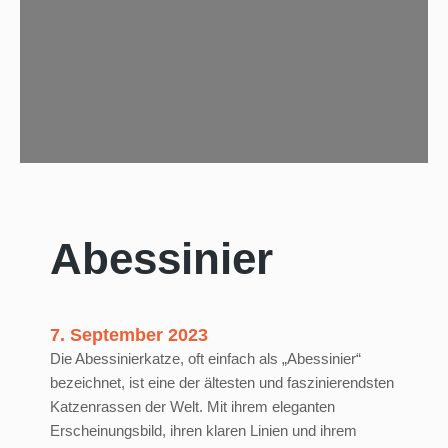
c
h
e
M
a
u
Abessinier
7. September 2023
Die Abessinierkatze, oft einfach als „Abessinier“
bezeichnet, ist eine der ältesten und faszinierendsten
Katzenrassen der Welt. Mit ihrem eleganten
Erscheinungsbild, ihren klaren Linien und ihrem