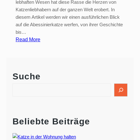
lebhaften Wesen hat diese Rasse die Herzen von
Katzenliebhabern auf der ganzen Welt erobert. In
diesem Artikel werden wir einen ausführlichen Blick
auf die Abessinierkatze werfen, von ihrer Geschichte
bis…
:
Read More
A
b
e
s
Suche
s
i
S
n
e
i
a
e
r
r
c
Beliebte Beiträge
h