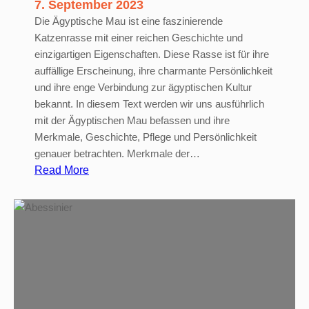
7. September 2023
Die Ägyptische Mau ist eine faszinierende
Katzenrasse mit einer reichen Geschichte und
einzigartigen Eigenschaften. Diese Rasse ist für ihre
auffällige Erscheinung, ihre charmante Persönlichkeit
und ihre enge Verbindung zur ägyptischen Kultur
bekannt. In diesem Text werden wir uns ausführlich
mit der Ägyptischen Mau befassen und ihre
Merkmale, Geschichte, Pflege und Persönlichkeit
genauer betrachten. Merkmale der…
:
Read More
Ä
g
y
p
t
i
s
c