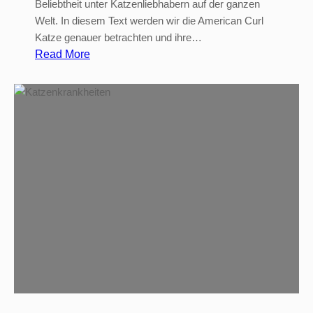
Beliebtheit unter Katzenliebhabern auf der ganzen
Welt. In diesem Text werden wir die American Curl
Katze genauer betrachten und ihre…
:
Read More
A
m
e
r
i
c
a
n
C
u
r
l