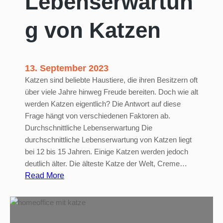
Lebenserwartun
a
g von Katzen
l
t
e
n
13. September 2023
Katzen sind beliebte Haustiere, die ihren Besitzern oft
über viele Jahre hinweg Freude bereiten. Doch wie alt
werden Katzen eigentlich? Die Antwort auf diese
Frage hängt von verschiedenen Faktoren ab.
Durchschnittliche Lebenserwartung Die
durchschnittliche Lebenserwartung von Katzen liegt
bei 12 bis 15 Jahren. Einige Katzen werden jedoch
deutlich älter. Die älteste Katze der Welt, Creme…
:
Read More
L
e
b
e