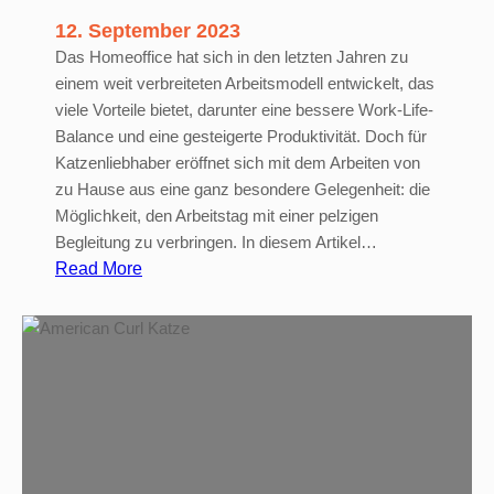
e
12. September 2023
n
Das Homeoffice hat sich in den letzten Jahren zu
einem weit verbreiteten Arbeitsmodell entwickelt, das
viele Vorteile bietet, darunter eine bessere Work-Life-
Balance und eine gesteigerte Produktivität. Doch für
Katzenliebhaber eröffnet sich mit dem Arbeiten von
zu Hause aus eine ganz besondere Gelegenheit: die
Möglichkeit, den Arbeitstag mit einer pelzigen
Begleitung zu verbringen. In diesem Artikel…
:
Read More
H
o
m
e
o
f
f
i