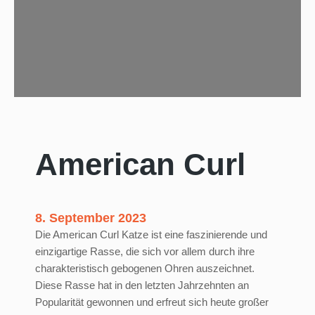
c
e
m
i
t
K
a
t
z
American Curl
e
8. September 2023
Die American Curl Katze ist eine faszinierende und
einzigartige Rasse, die sich vor allem durch ihre
charakteristisch gebogenen Ohren auszeichnet.
Diese Rasse hat in den letzten Jahrzehnten an
Popularität gewonnen und erfreut sich heute großer