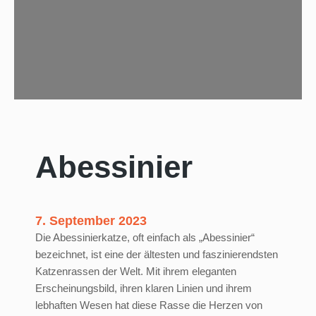
h
e
M
a
u
Abessinier
7. September 2023
Die Abessinierkatze, oft einfach als „Abessinier“
bezeichnet, ist eine der ältesten und faszinierendsten
Katzenrassen der Welt. Mit ihrem eleganten
Erscheinungsbild, ihren klaren Linien und ihrem
lebhaften Wesen hat diese Rasse die Herzen von