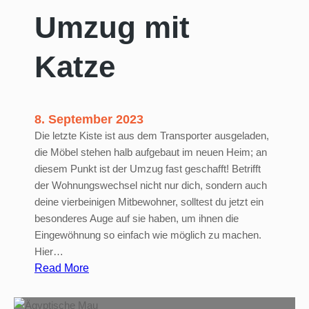
n
Umzug mit
:
S
Katze
y
m
p
t
8. September 2023
o
Die letzte Kiste ist aus dem Transporter ausgeladen,
m
die Möbel stehen halb aufgebaut im neuen Heim; an
e
diesem Punkt ist der Umzug fast geschafft! Betrifft
,
der Wohnungswechsel nicht nur dich, sondern auch
S
deine vierbeinigen Mitbewohner, solltest du jetzt ein
c
besonderes Auge auf sie haben, um ihnen die
h
Eingewöhnung so einfach wie möglich zu machen.
u
Hier…
t
:
Read More
z
U
&
m
C