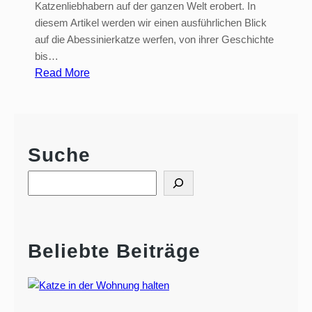
Katzenliebhabern auf der ganzen Welt erobert. In
diesem Artikel werden wir einen ausführlichen Blick
auf die Abessinierkatze werfen, von ihrer Geschichte
bis…
:
Read More
A
b
e
s
Suche
s
i
S
n
e
i
a
e
r
r
c
Beliebte Beiträge
h