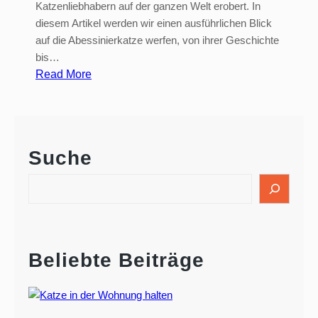
Katzenliebhabern auf der ganzen Welt erobert. In
diesem Artikel werden wir einen ausführlichen Blick
auf die Abessinierkatze werfen, von ihrer Geschichte
bis…
:
Read More
A
b
e
s
Suche
s
i
S
n
e
i
a
e
r
r
c
Beliebte Beiträge
h