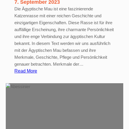
7. September 2023
Die Ägyptische Mau ist eine faszinierende
Katzenrasse mit einer reichen Geschichte und
einzigartigen Eigenschaften. Diese Rasse ist für ihre
auffällige Erscheinung, ihre charmante Persönlichkeit
und ihre enge Verbindung zur ägyptischen Kultur
bekannt. In diesem Text werden wir uns ausführlich
mit der Ägyptischen Mau befassen und ihre
Merkmale, Geschichte, Pflege und Persönlichkeit
genauer betrachten. Merkmale der…
:
Read More
Ä
g
y
p
t
i
s
c