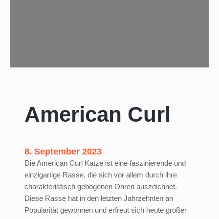
c
e
m
i
t
K
a
t
z
American Curl
e
8. September 2023
Die American Curl Katze ist eine faszinierende und
einzigartige Rasse, die sich vor allem durch ihre
charakteristisch gebogenen Ohren auszeichnet.
Diese Rasse hat in den letzten Jahrzehnten an
Popularität gewonnen und erfreut sich heute großer