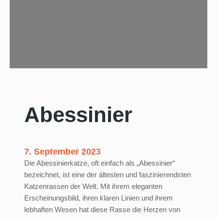
h
e
M
a
u
Abessinier
7. September 2023
Die Abessinierkatze, oft einfach als „Abessinier“
bezeichnet, ist eine der ältesten und faszinierendsten
Katzenrassen der Welt. Mit ihrem eleganten
Erscheinungsbild, ihren klaren Linien und ihrem
lebhaften Wesen hat diese Rasse die Herzen von