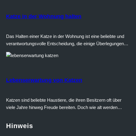
Katze in der Wohnung halten
Das Halten einer Katze in der Wohnung ist eine beliebte und
verantwortungsvolle Entscheidung, die einige Überlegungen
erfordert. In diesem Text werden wir auf verschiedene Aspekte
eingehen und dir 10 wichtige Tipps mit an die Hand geben, die
du berücksichtigen solltest, wenn du eine Katze in deiner
Wohnung halten möchten. #1 Vorbereitung des Wohnraums
Lebenserwartung von Katzen
Bevor du…
Katzen sind beliebte Haustiere, die ihren Besitzern oft über
viele Jahre hinweg Freude bereiten. Doch wie alt werden
Katzen eigentlich? Die Antwort auf diese Frage hängt von
verschiedenen Faktoren ab. Durchschnittliche
Hinweis
Lebenserwartung Die durchschnittliche Lebenserwartung von