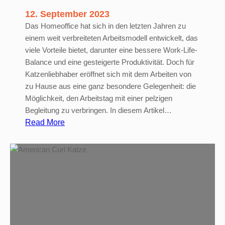
e
12. September 2023
n
Das Homeoffice hat sich in den letzten Jahren zu
einem weit verbreiteten Arbeitsmodell entwickelt, das
viele Vorteile bietet, darunter eine bessere Work-Life-
Balance und eine gesteigerte Produktivität. Doch für
Katzenliebhaber eröffnet sich mit dem Arbeiten von
zu Hause aus eine ganz besondere Gelegenheit: die
Möglichkeit, den Arbeitstag mit einer pelzigen
Begleitung zu verbringen. In diesem Artikel…
:
Read More
H
o
m
e
o
f
f
i