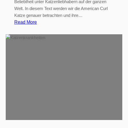
Beliebtheit unter Katzenliebhabern auf der ganzen
Welt. In diesem Text werden wir die American Curl
Katze genauer betrachten und ihre…
:
Read More
A
m
e
r
i
c
a
n
C
u
r
l