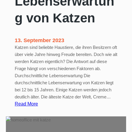
Lebenserwartun
a
g von Katzen
l
t
e
n
13. September 2023
Katzen sind beliebte Haustiere, die ihren Besitzern oft
über viele Jahre hinweg Freude bereiten. Doch wie alt
werden Katzen eigentlich? Die Antwort auf diese
Frage hängt von verschiedenen Faktoren ab.
Durchschnittliche Lebenserwartung Die
durchschnittliche Lebenserwartung von Katzen liegt
bei 12 bis 15 Jahren. Einige Katzen werden jedoch
deutlich älter. Die älteste Katze der Welt, Creme…
:
Read More
L
e
b
e